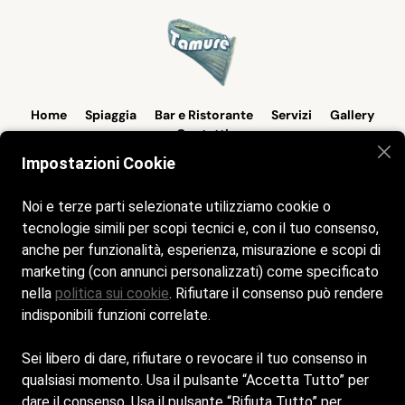
Home
Spiaggia
Bar e Ristorante
Servizi
Gallery
Contatti
Impostazioni Cookie
Siamo aperti tutti i giorni dalle 8:00 alle 23:00
Noi e terze parti selezionate utilizziamo cookie o
Cookie Policy
tecnologie simili per scopi tecnici e, con il tuo consenso,
anche per funzionalità, esperienza, misurazione e scopi di
marketing (con annunci personalizzati) come specificato
Privacy Policy
nella
politica sui cookie
. Rifiutare il consenso può rendere
indisponibili funzioni correlate.
Sei libero di dare, rifiutare o revocare il tuo consenso in
Tirrenia Sas di Nolletti Evaristo Francesco - Sede Legale:
qualsiasi momento. Usa il pulsante “Accetta Tutto” per
VIA DEI GINEPRI 42 - 01016 - MONTALTO DI CASTRO (VT) -
dare il consenso. Usa il pulsante “Rifiuta Tutto” per