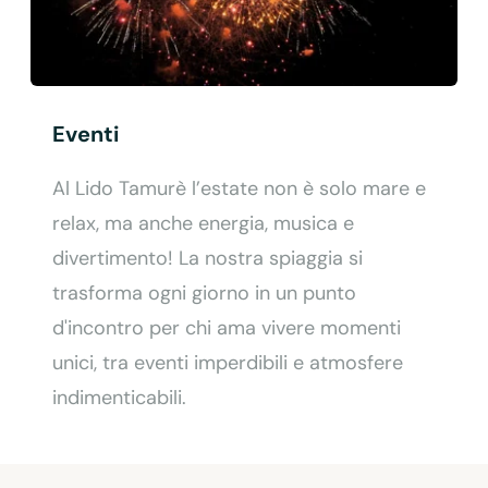
Eventi
Al Lido Tamurè l’estate non è solo mare e
relax, ma anche energia, musica e
divertimento! La nostra spiaggia si
trasforma ogni giorno in un punto
d'incontro per chi ama vivere momenti
unici, tra eventi imperdibili e atmosfere
indimenticabili.