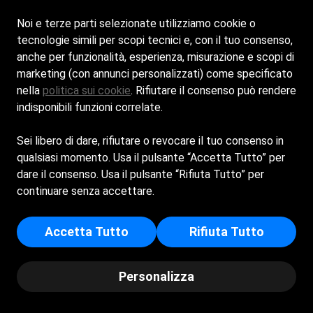
Noi e terze parti selezionate utilizziamo cookie o
Cookie Policy
tecnologie simili per scopi tecnici e, con il tuo consenso,
anche per funzionalità, esperienza, misurazione e scopi di
marketing (con annunci personalizzati) come specificato
Privacy Policy
nella
politica sui cookie
. Rifiutare il consenso può rendere
indisponibili funzioni correlate.
Sei libero di dare, rifiutare o revocare il tuo consenso in
Tirrenia Sas di Nolletti Evaristo Francesco - Sede Legale:
qualsiasi momento. Usa il pulsante “Accetta Tutto” per
VIA DEI GINEPRI 42 - 01016 - MONTALTO DI CASTRO (VT) -
dare il consenso. Usa il pulsante “Rifiuta Tutto” per
Iscritta al registro delle imprese di Viterbo - p.i/c.f:
continuare senza accettare.
01477780561 - Numero REA: VT - 88795
Accetta Tutto
Rifiuta Tutto
© Copyright 2025 - Tamurè | Powered by Spiagge.it
Personalizza