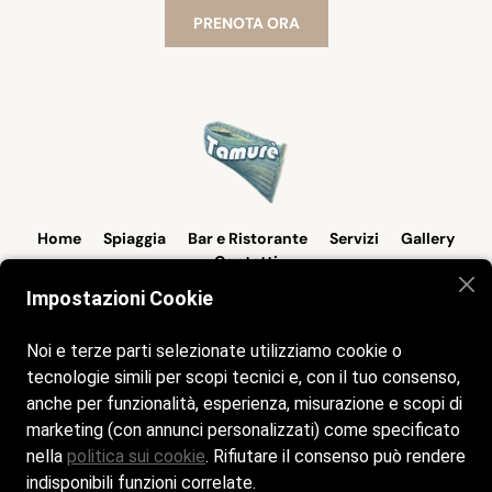
PRENOTA ORA
Home
Spiaggia
Bar e Ristorante
Servizi
Gallery
Contatti
Impostazioni Cookie
Siamo aperti tutti i giorni dalle 8:00 alle 23:00
Noi e terze parti selezionate utilizziamo cookie o
Cookie Policy
tecnologie simili per scopi tecnici e, con il tuo consenso,
anche per funzionalità, esperienza, misurazione e scopi di
marketing (con annunci personalizzati) come specificato
Privacy Policy
nella
politica sui cookie
. Rifiutare il consenso può rendere
indisponibili funzioni correlate.